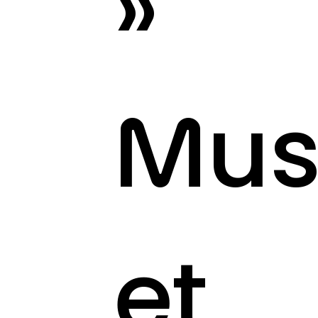
»
Mus
et