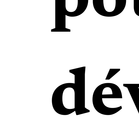
po
dé