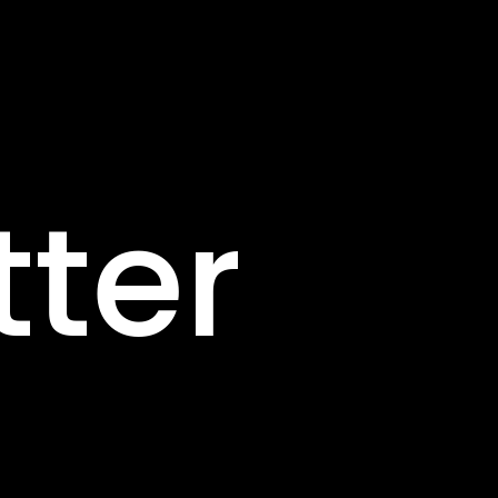
Pannea
tter