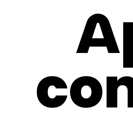
A
con