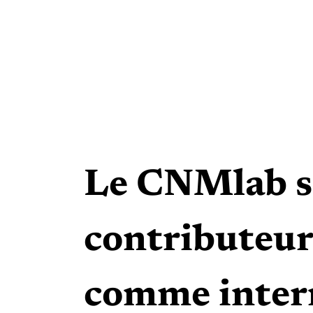
Le CNMlab s’
contributeurs
comme inter