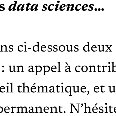
es
data sciences
…
s ci-dessous deux 
: un appel à contri
eil thématique, et 
permanent. N’hésit