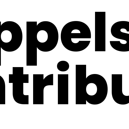
ppels
trib