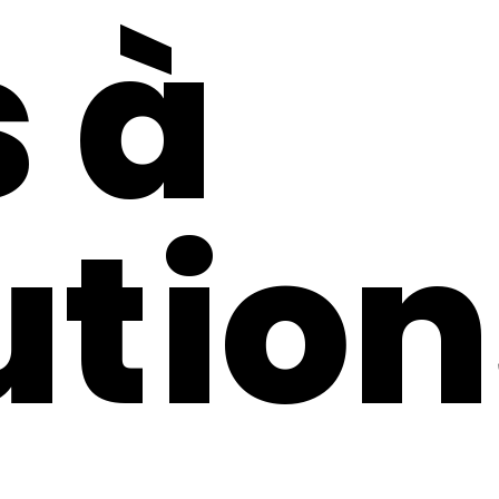
 à
ution