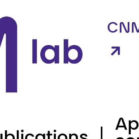
CN
Ap
ublications