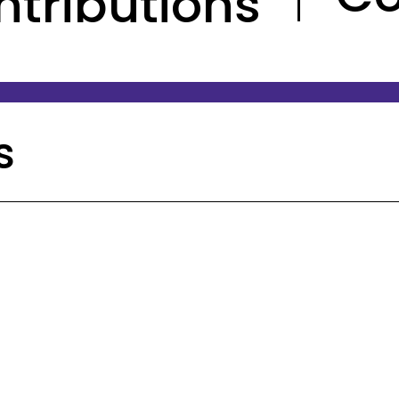
ntributions
s