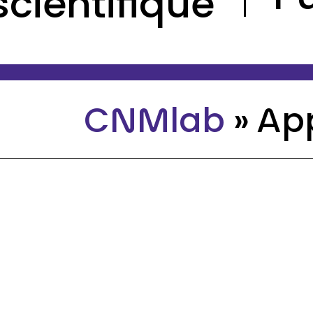
scientifique
CNMlab
»
App