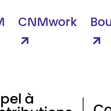
M
CNMwork
Bou
pel à
Co