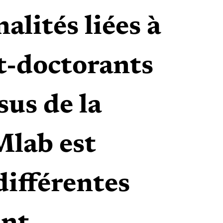
alités liées à
st-doctorants
sus de la
Mlab est
différentes