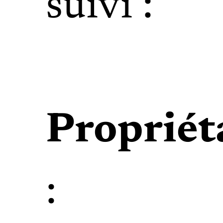
suivi :
Propriét
: