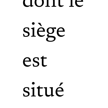
dont le
siège
est
situé