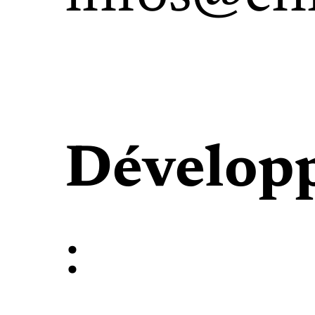
Dévelop
: