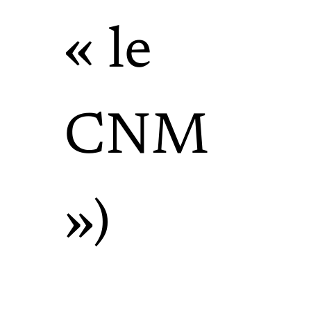
« le
CNM
»)