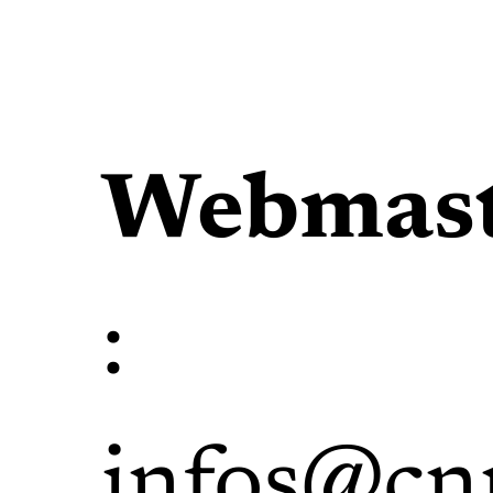
Webmast
:
infos@cn