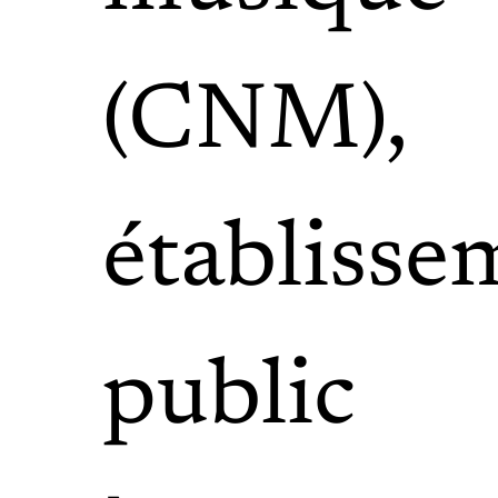
(CNM),
établisse
public