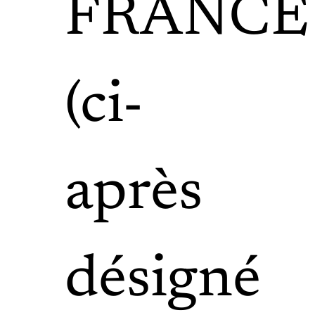
FRANCE
(ci-
après
désigné