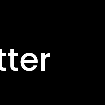
Pannea
tter