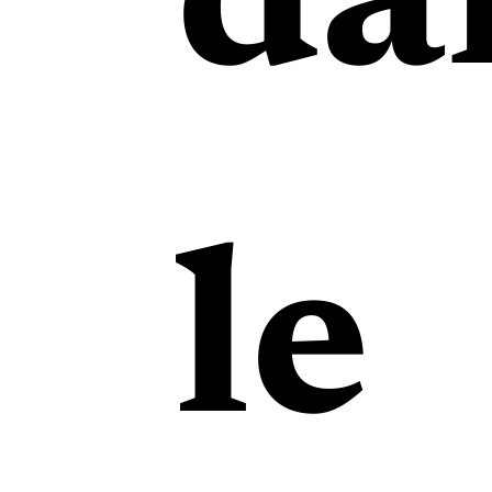
da
le