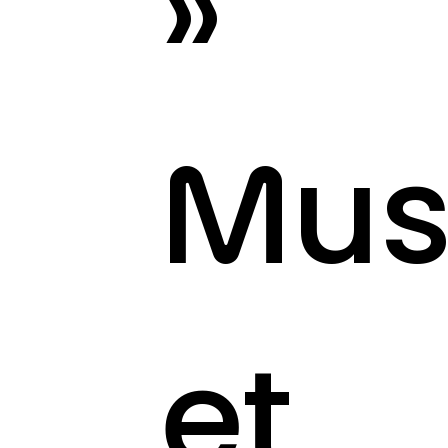
»
Mus
et