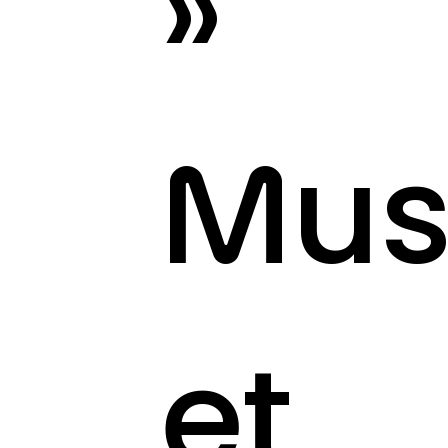
»
Mus
et