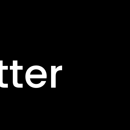
Pannea
tter