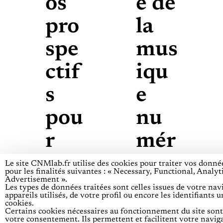
e de
os
la
pro
mus
spe
iqu
ctif
e
s
nu
pou
mér
r
iqu
orie
Le site CNMlab.fr utilise des cookies pour traiter vos donné
pour les finalités suivantes : « Necessary, Functional, Analy
Advertisement ». ​
e
nte
Les types de données traitées sont celles issues de votre nav
appareils utilisés, de votre profil ou encore les identifiants 
cookies. ​
r la
Mesu
Certains cookies nécessaires au fonctionnement du site son
votre consentement. Ils permettent et facilitent votre naviga