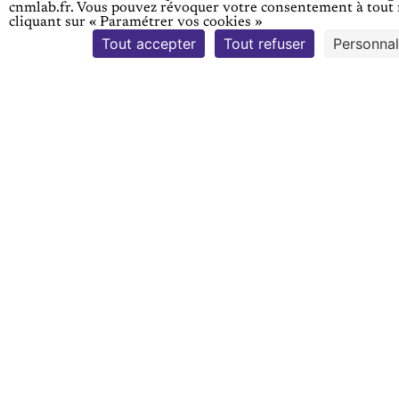
rer
tran
cnmlab.fr. ​ Vous pouvez révoquer votre consentement à tou
cliquant sur « Paramétrer vos cookies »
les
Tout accepter
Tout refuser
Personnal
siti
flux
on
pour
(SP
déver
rouill
OT)
er les
Cabine
choix
t
Vincen
Rambo
t
ll
Lostan
len