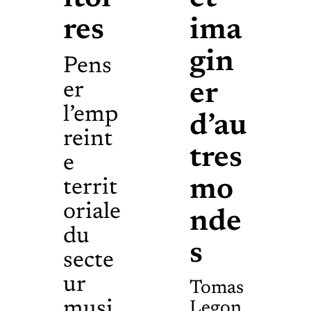
res
ima
gin
Pens
er
er
l’emp
d’au
reint
tres
e
mo
territ
oriale
nde
du
s
secte
ur
Tomas
musi
Legon