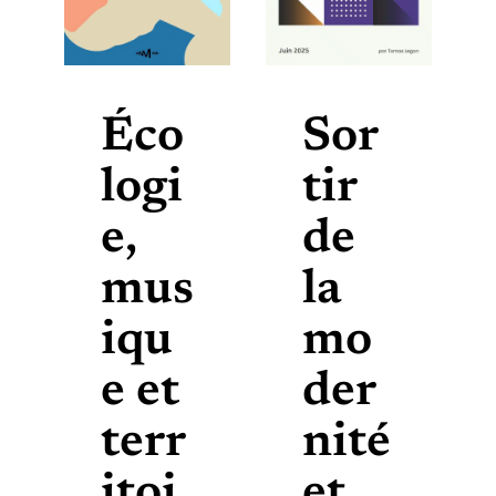
Éco
Sor
logi
tir
e,
de
mus
la
iqu
mo
e et
der
terr
nité
itoi
et