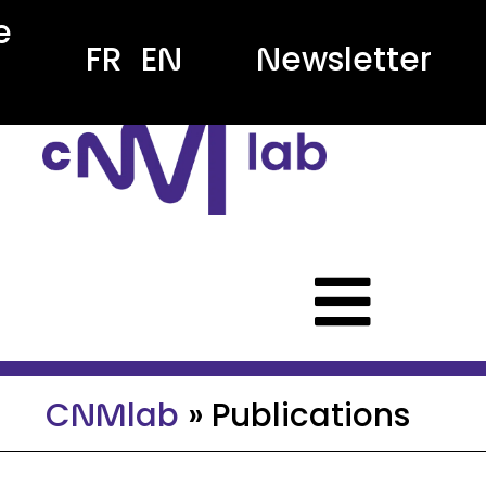
Panneau de gestion des cookie
e
FR
EN
Newsletter
CNMlab
»
Publications