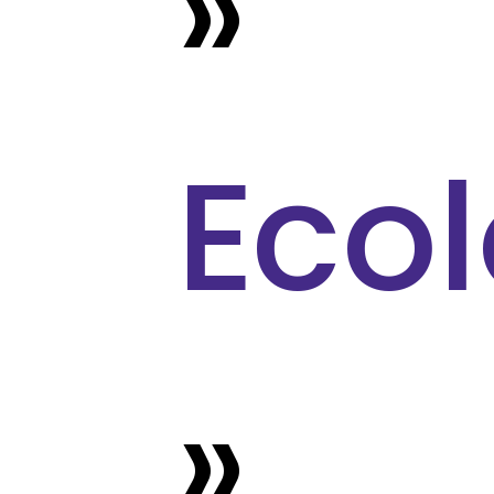
»
Eco
»