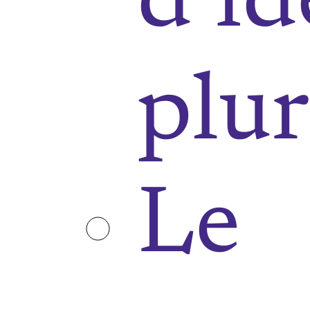
d’id
plur
Le