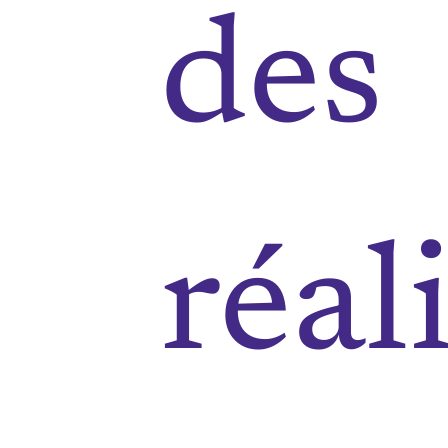
des
réal