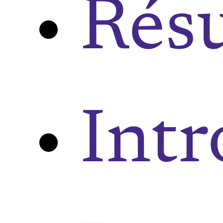
Rés
Int