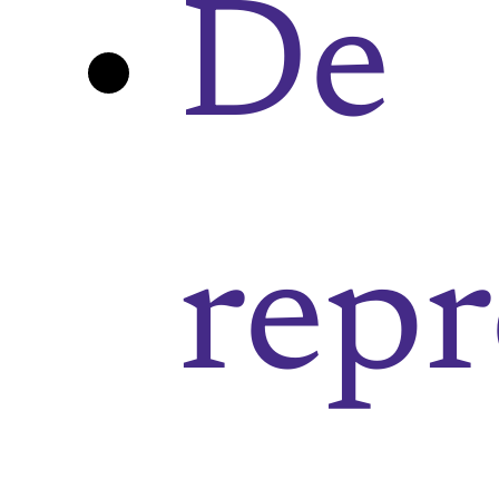
De
repr