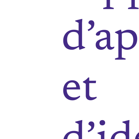
d’a
et