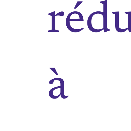
rédu
à