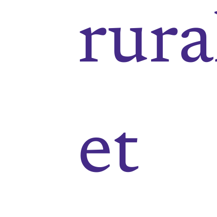
rura
et