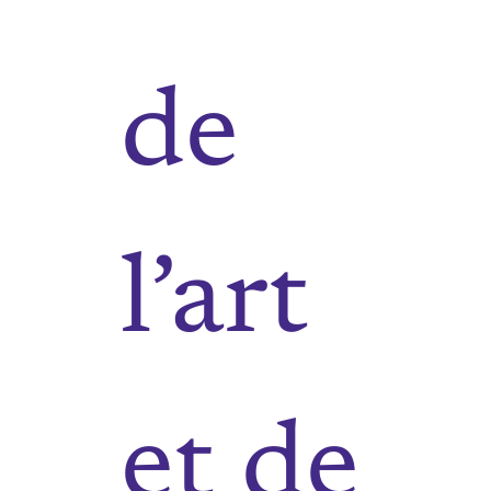
de
l’art
et de