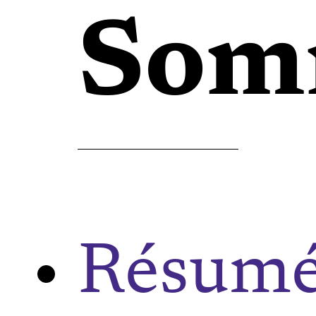
Som
Résum