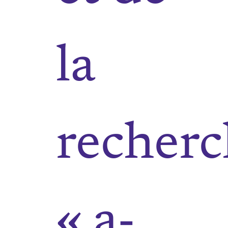
la
recher
« a-