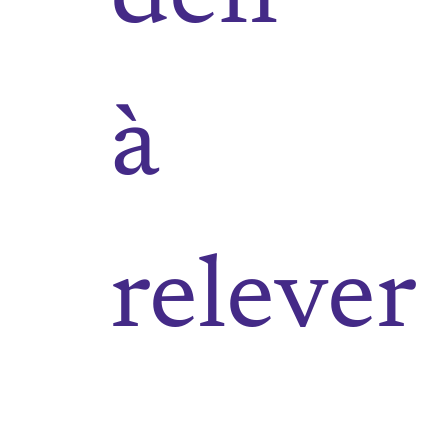
à
relever