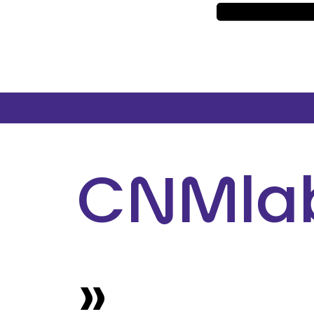
CNMla
»