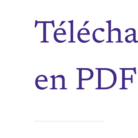
Télécha
en PD