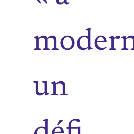
moderne
un
défi