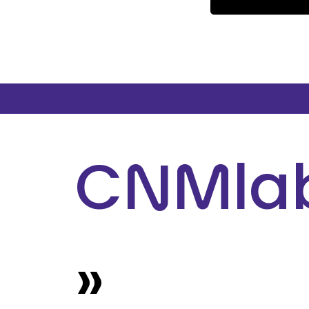
CNMla
»