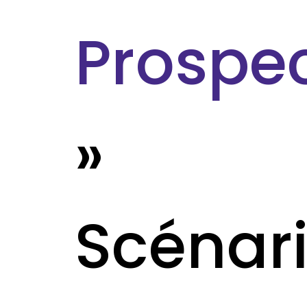
Prospec
»
Scénar