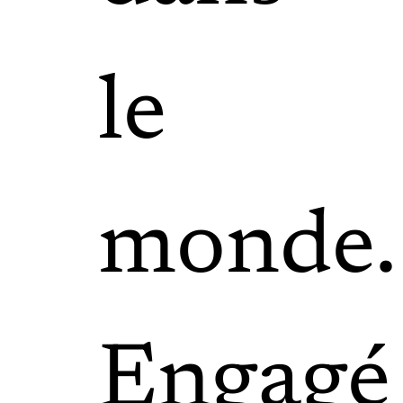
le
monde.
Engagé