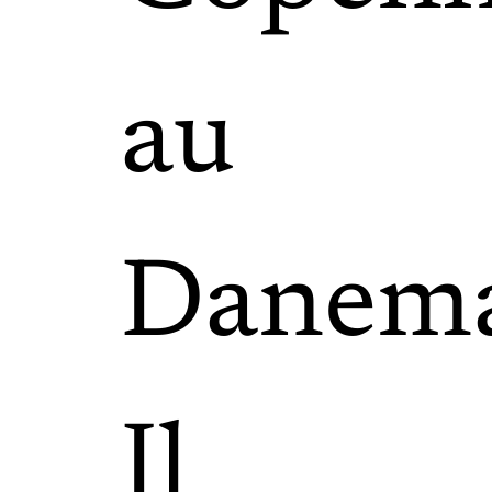
au
Danema
Il