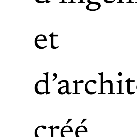
et
d’archi
créé