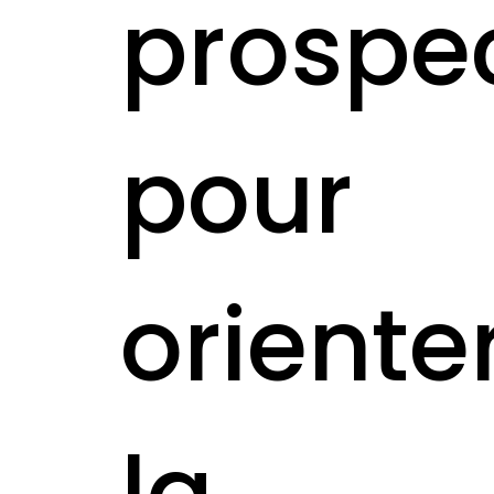
prospec
pour
oriente