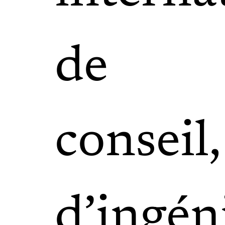
de
conseil,
d’ingén