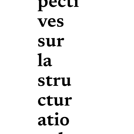
pecti
ves
sur
la
stru
ctur
atio