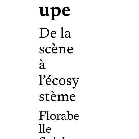
upe
De la
scène
à
l’écosy
stème
Florabe
lle