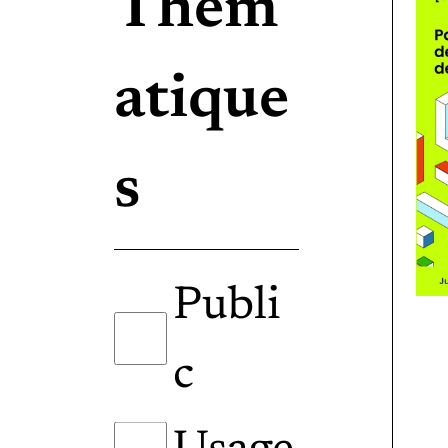
Thém
atique
s
Publi
c