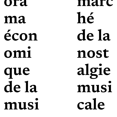
ora
marc
ma
hé
écon
de la
omi
nost
que
algie
de la
musi
musi
cale