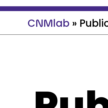
CNMlab
»
Publi