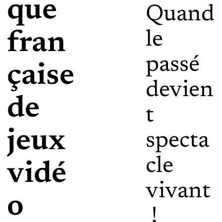
que
Quand
le
fran
passé
çaise
devien
de
t
jeux
specta
cle
vidé
vivant
o
!