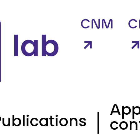
s cookies
CNM
C
App
Publications
con