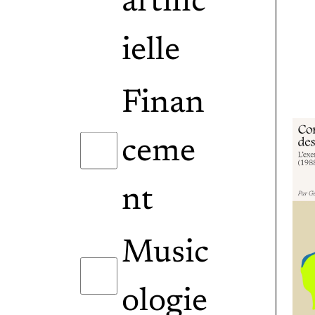
artific
ielle
Finan
ceme
nt
Music
ologie