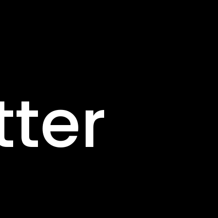
Pannea
tter