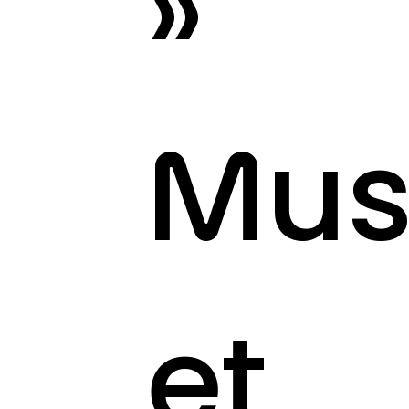
»
Mus
et