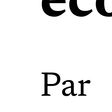
éc
Par