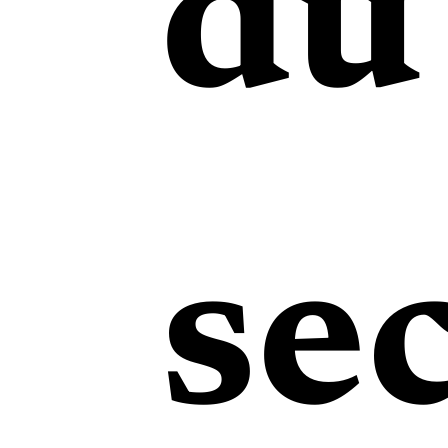
du
se