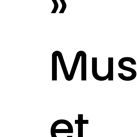
»
Mus
et