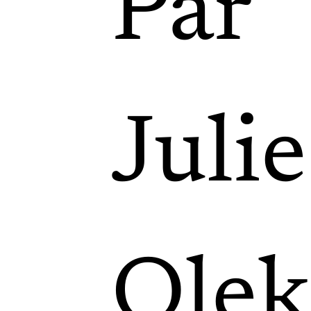
Par
Julie
Olek