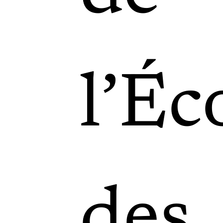
l
’
Éc
des