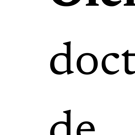
doc
de