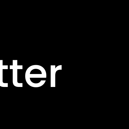
Pannea
tter