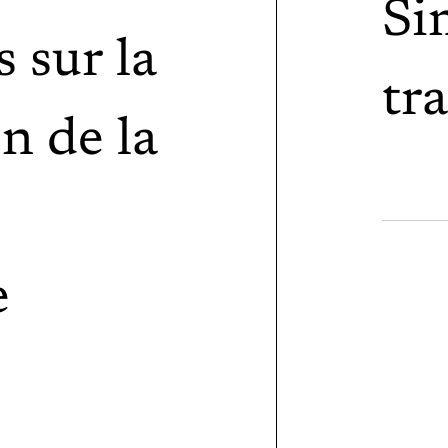
Si
 sur la
tr
n de la
pe