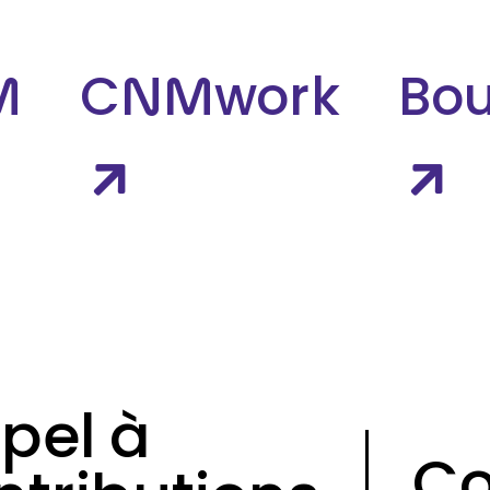
M
CNMwork
Bou
pel à
Co