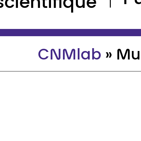
scientifique
CNMlab
»
Mus