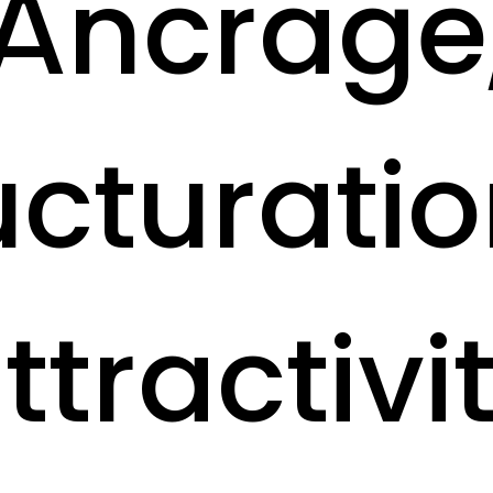
Ancrage
ucturatio
ttractivi