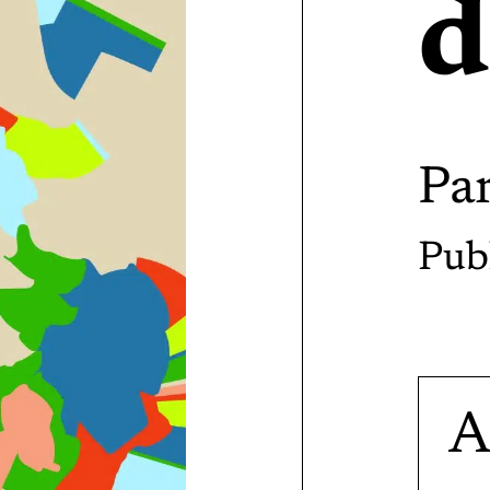
d
Pa
Pub