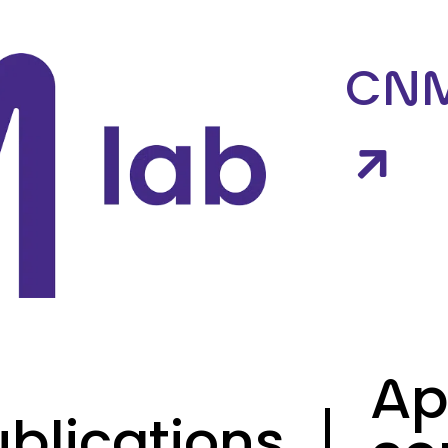
 des cookies
CN
Ap
ublications