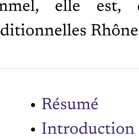
mmel, elle est
,
d
aditionnelles
Rhône
Résumé
Introduction