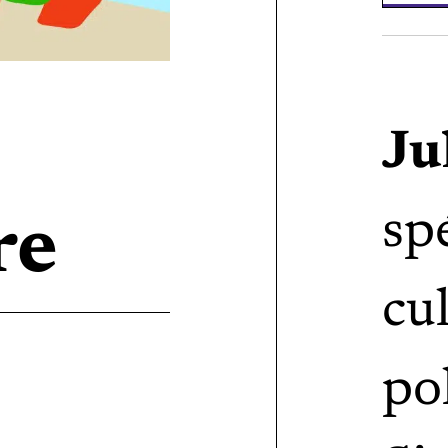
Ju
sp
re
cu
po