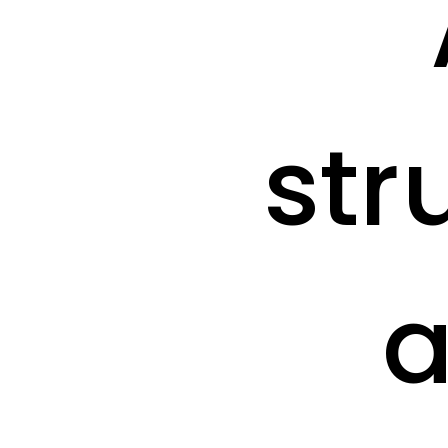
str
a