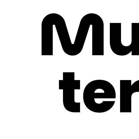
Mu
te