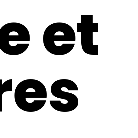
 et
res