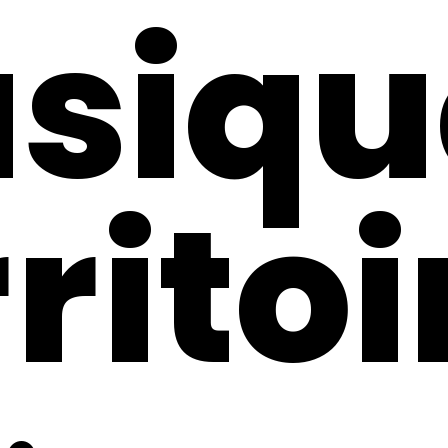
sique
rritoi