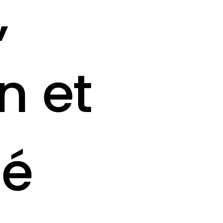
,
n et
té