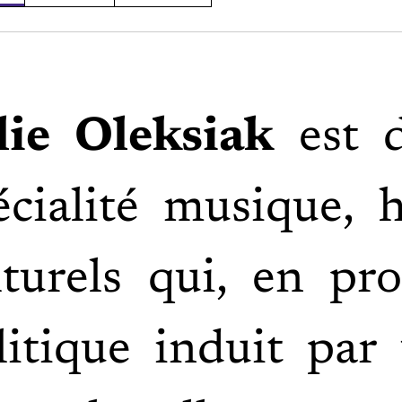
lie Oleksiak
est 
écialité musique, h
lturels qui, en pr
litique induit par