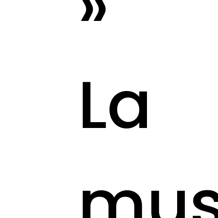
»
La
mus