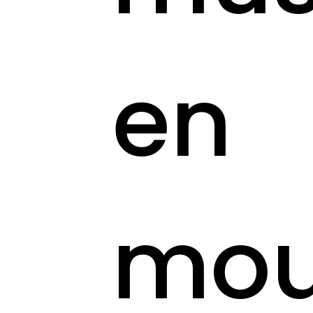
en
mou