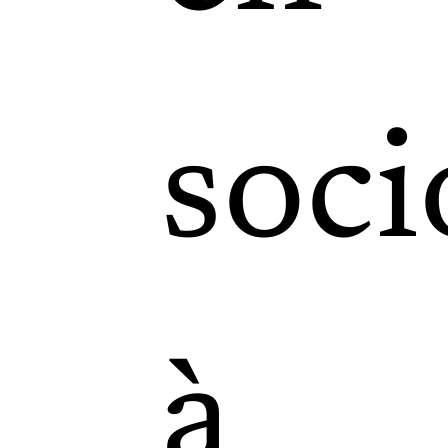
soci
à