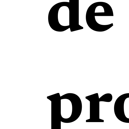
de
pr