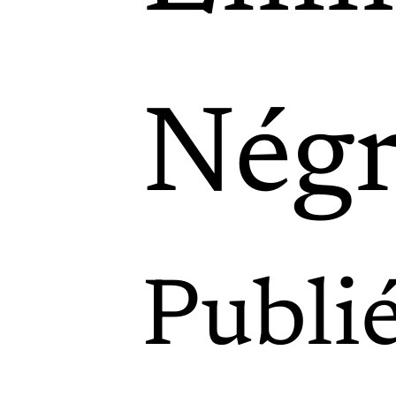
Négr
Publi