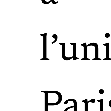
l
’
uni
Pari