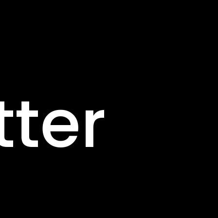
Pannea
tter