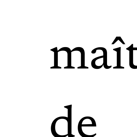
maî
de