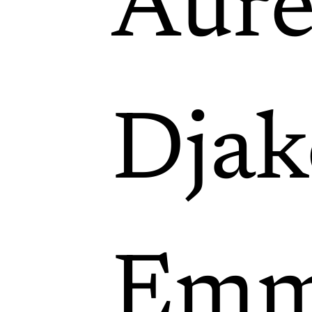
Auré
Djak
Emm