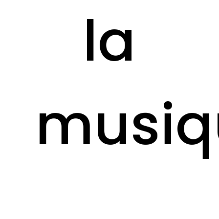
la
musiq