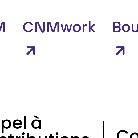
M
CNMwork
Bou
pel à
Co