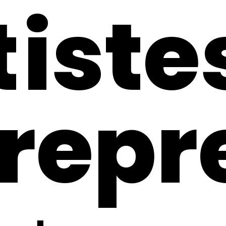
iste
repr