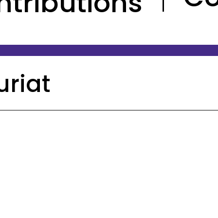
ntributions
uriat