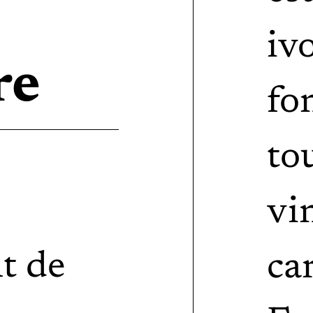
iv
re
f
to
v
t de
ca