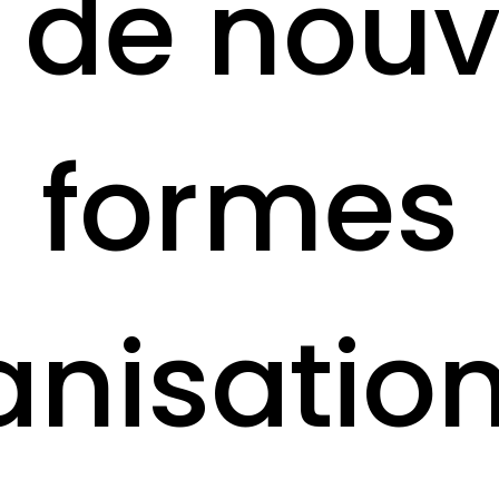
 de nouv
formes
anisatio