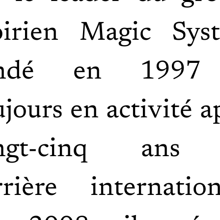
oirien Magic Sys
ondé en 1997
ujours en activité a
ingt-cinq ans
rrière internation