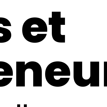
s et
eneu