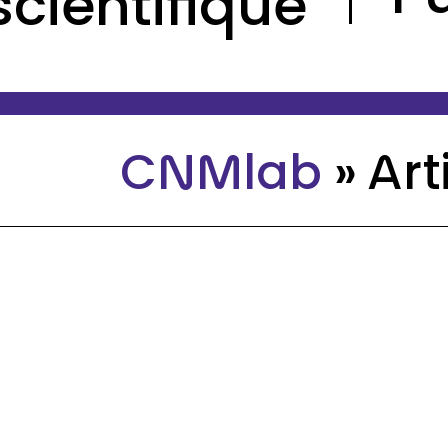
scientifique
CNMlab
»
Art