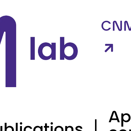
 des cookies
CN
Ap
ublications