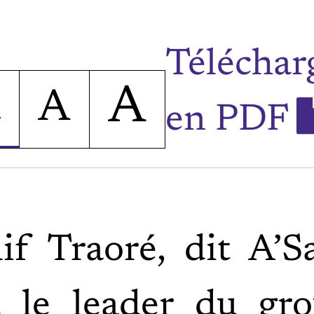
Téléchar
A
A
A
en PDF
lif Traoré, dit A’Sa
t le leader du gr