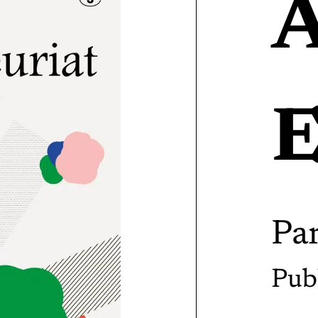
A
E
Pa
Pub