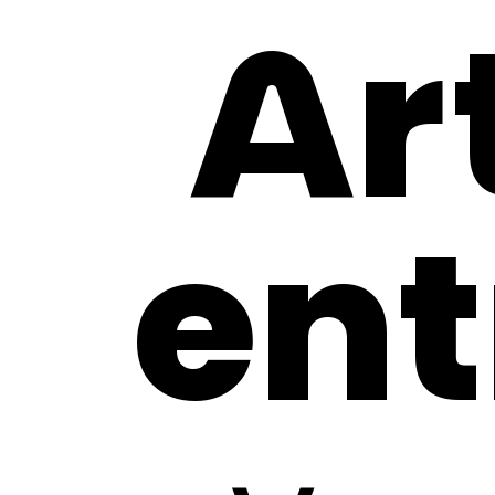
Art
ent