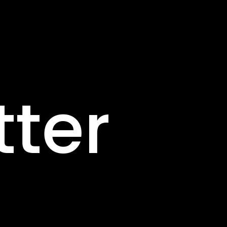
Pannea
tter