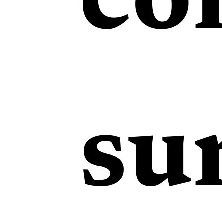
co
su