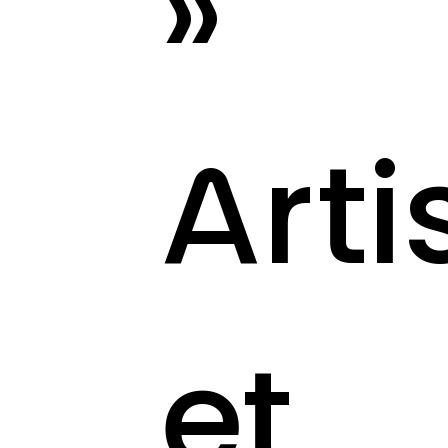
»
Arti
et