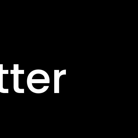
Pannea
tter