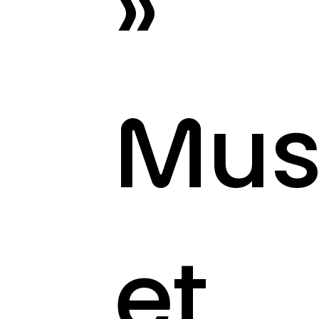
»
Mus
et