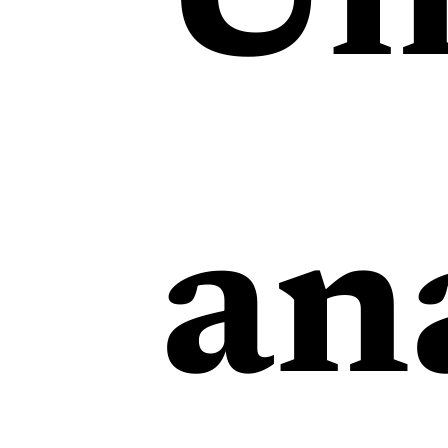
Un
an