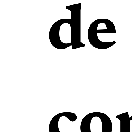
de
co