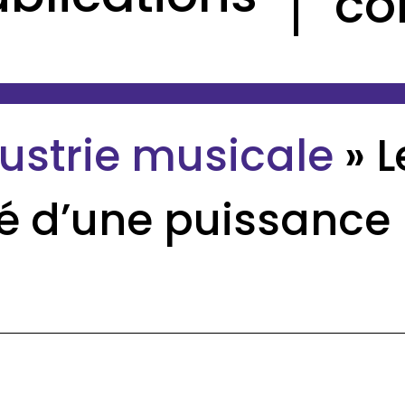
co
ustrie musicale
»
L
clé d’une puissance