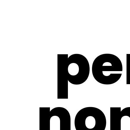
pe
non