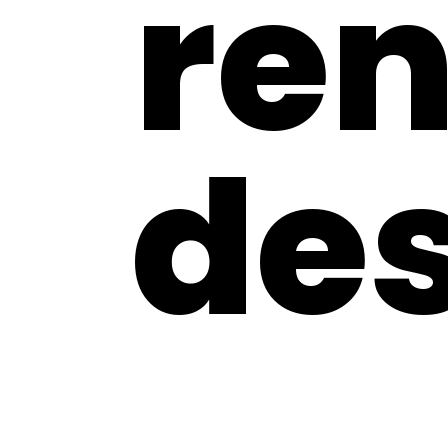
re
de