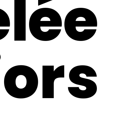
lée
ors