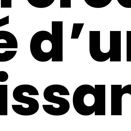
é d’
issa