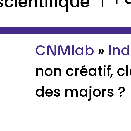
scientifique
CNMlab
»
Ind
non créatif, 
des majors ?