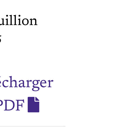
illion
5
écharger
 PDF