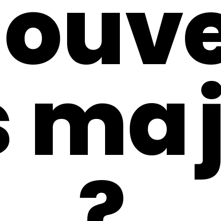
nouve
s maj