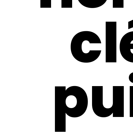
cl
pu