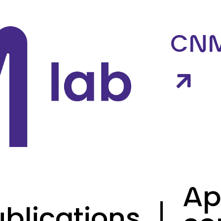
CN
Ap
ublications