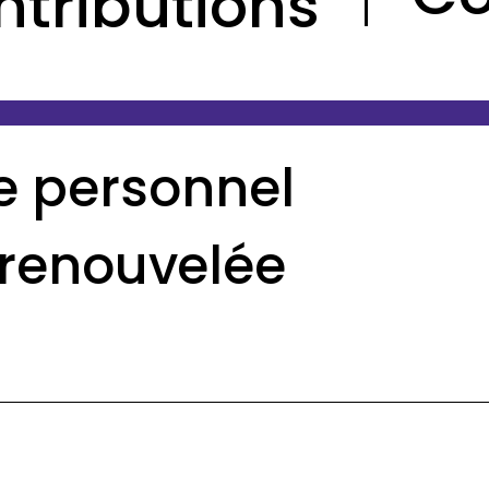
ntributions
e personnel
 renouvelée