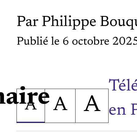
Par
Philippe Bouqu
Publié le 6 octobre 202
Tél
aire
A
A
A
en