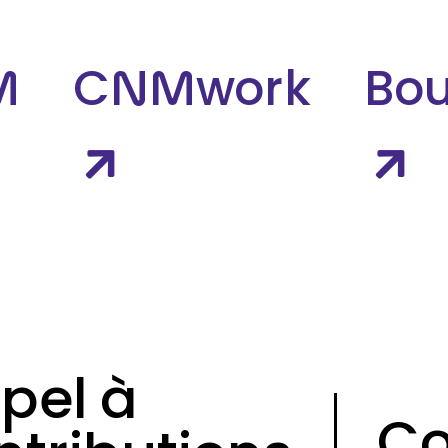
M
CNMwork
Bou
pel à
Co