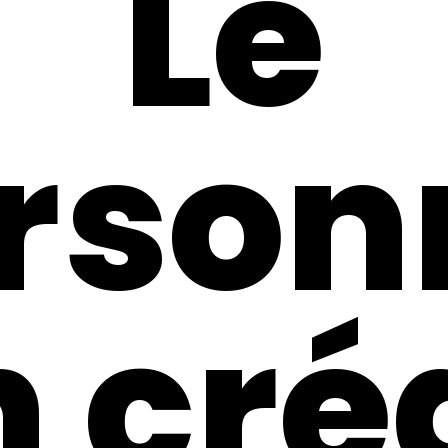
Le
rson
 créa