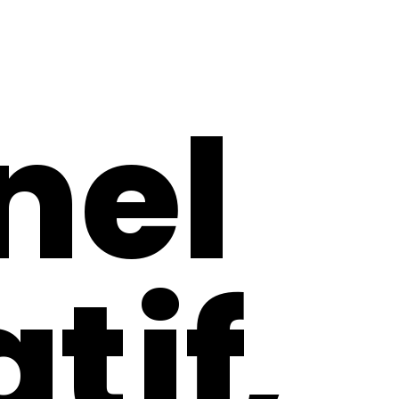
nel
tif,