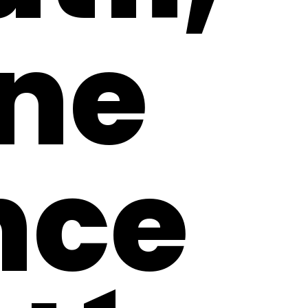
une
nce