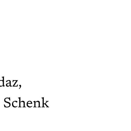
daz
,
c Schenk