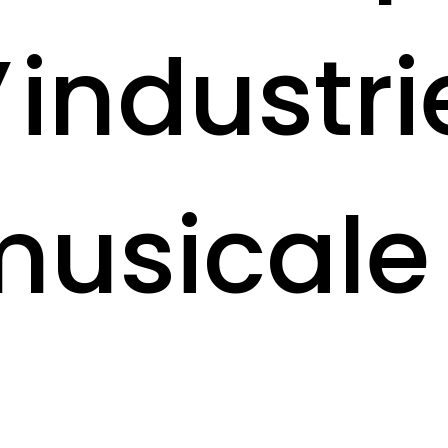
l’industri
usicale