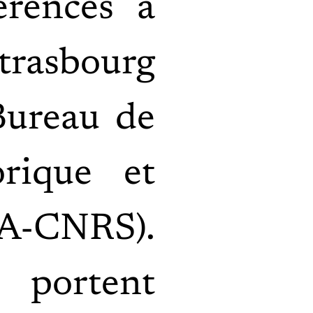
érences à
Strasbourg
ureau de
orique et
A-CNRS).
 portent