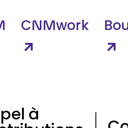
M
CNMwork
Bou
pel à
Co