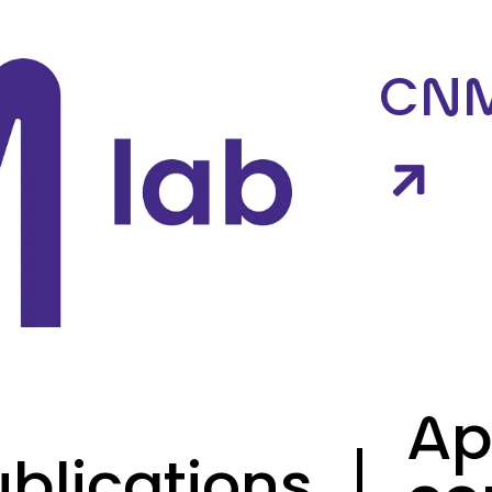
CN
Ap
ublications