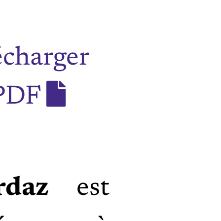
écharger
 PDF
daz
est