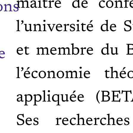
maître de conf
ons
l’université de 
et membre du B
e
l’économie thé
appliquée (BET
Ses recherches