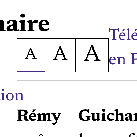
aire
Tél
A
A
A
en
tion
Rémy Guichar