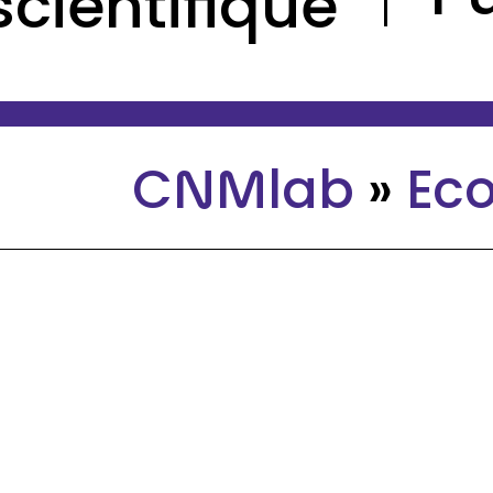
scientifique
CNMlab
»
Ec