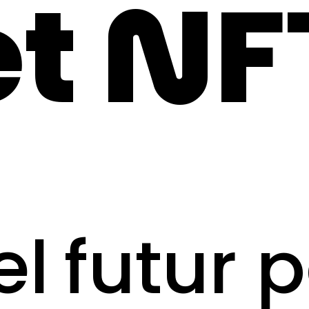
et NF
l futur 