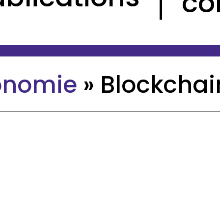
co
onomie
»
Blockchai