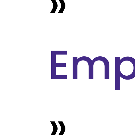
»
Emp
»