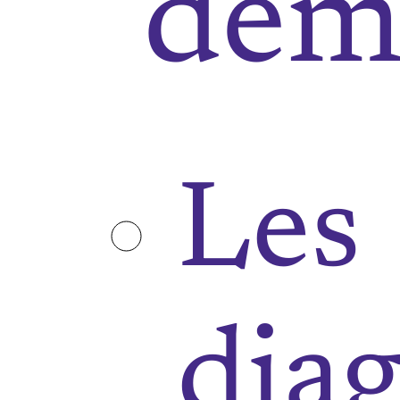
démi
Les
diag