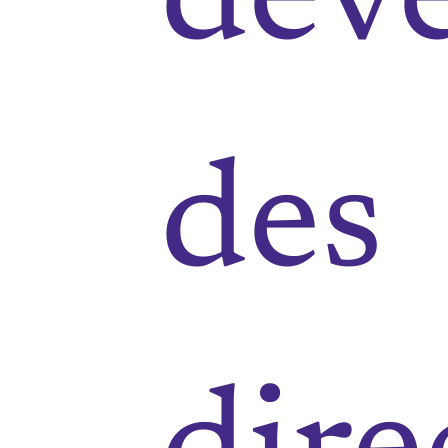
dev
des