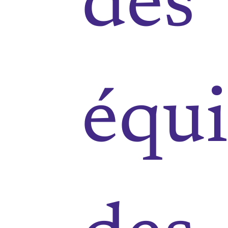
des
équ