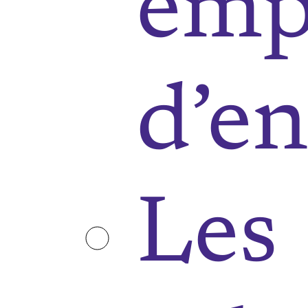
emp
d’e
Les