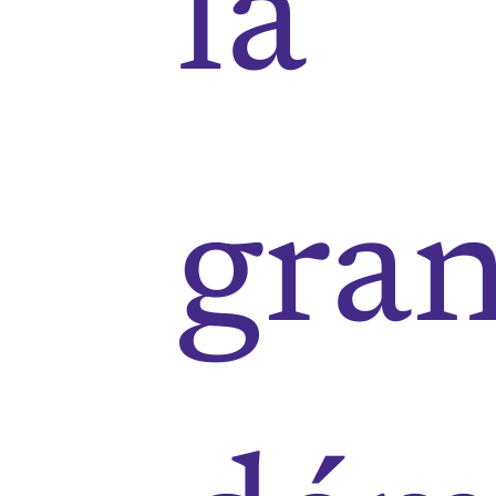
la
gra