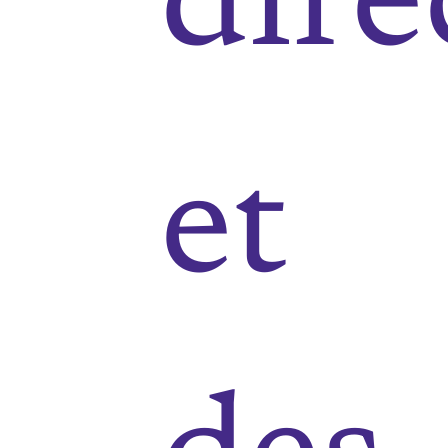
dire
et