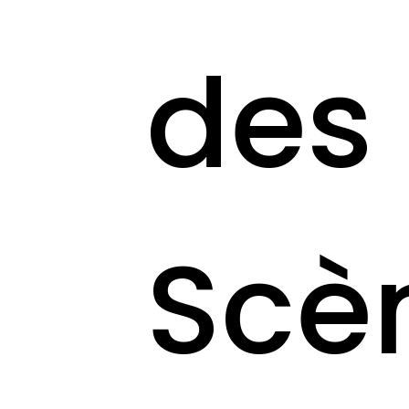
des
Scè